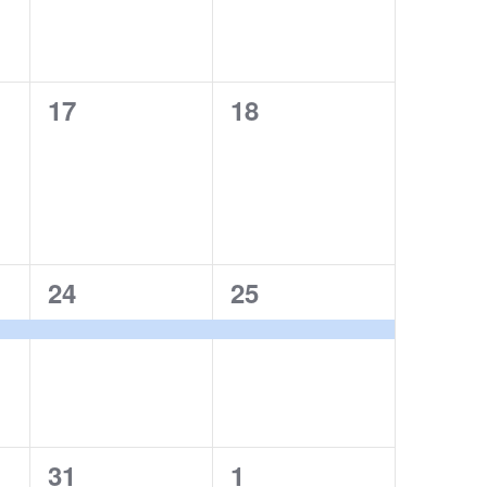
0
0
17
18
,
évènement,
évènement,
1
1
24
25
,
évènement,
évènement,
1
1
31
1