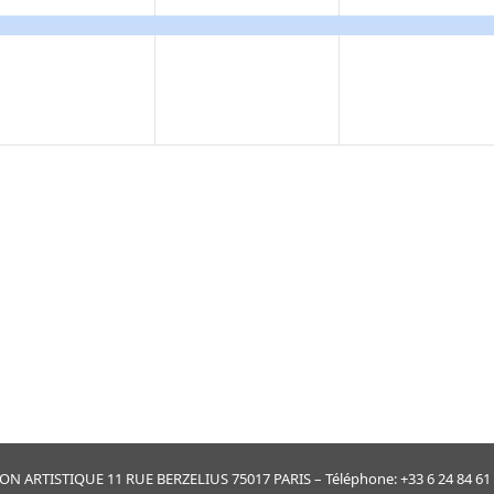
évènement,
évènement,
évènement
ARTISTIQUE 11 RUE BERZELIUS 75017 PARIS – Téléphone: +33 6 24 84 61 30