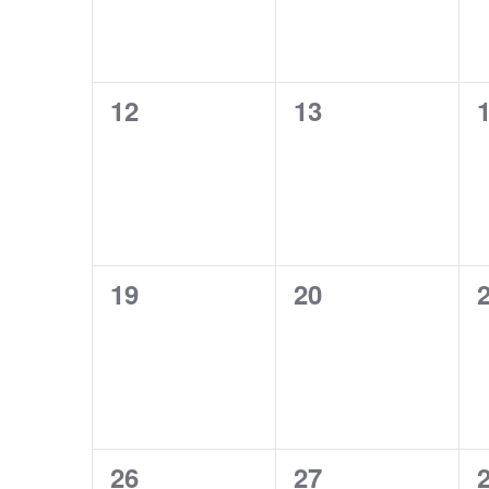
0
0
12
13
évènement,
évènement,
0
0
19
20
évènement,
évènement,
1
1
26
27