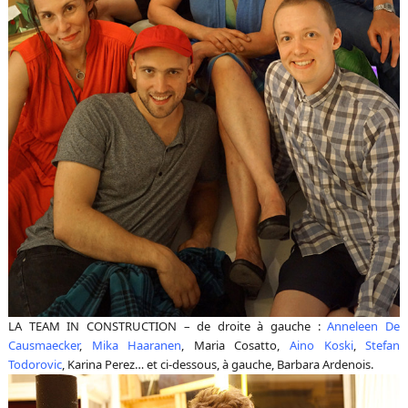
LA TEAM IN CONSTRUCTION – de droite à gauche :
Anneleen De
Causmaecker
,
Mika Haaranen
, Maria Cosatto,
Aino Koski
,
Stefan
Todorovic
, Karina Perez… et ci-dessous, à gauche, Barbara Ardenois.