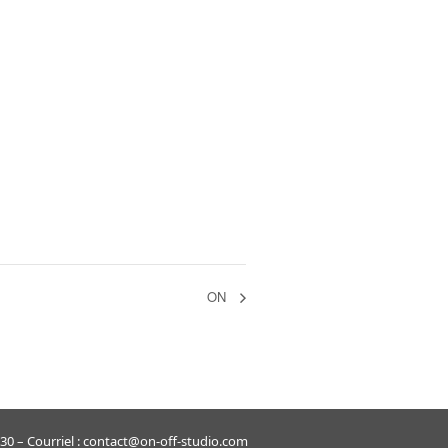
ON
 – Courriel : contact@on-off-studio.com